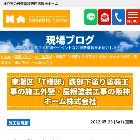
神戸市の外壁塗装専門店阪神ホーム
MENU
現場ブログ
塗装に関するマメ知識やイベントなど最新情報をお届けします！
HOME
>
現場ブログ
>
施工監理部
>
東灘区「T様邸」鉄部下塗り塗装工事の施工外壁・屋
根塗装工事の阪神ホーム株式会社
東灘区「T様邸」鉄部下塗り塗装工
事の施工外壁・屋根塗装工事の阪神
ホーム株式会社
2022.05.28 (Sat) 更新
施工監理部