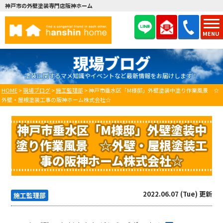
神戸市の外壁塗装専門店阪神ホーム
MENU
現場ブログ
塗装に関するマメ知識やイベントなど最新情報をお届けします！
HOME
>
現場ブログ
>
施工監理部
>
神戸市垂水区「M様邸」外壁塗装中塗り作業風景 ☆
外壁・屋根塗装工事の阪神ホーム株式会社☆
神戸市垂水区「M様邸」外壁塗装中
塗り作業風景 ☆外壁・屋根塗装工
事の阪神ホーム株式会社☆
2022.06.07 (Tue) 更新
施工監理部