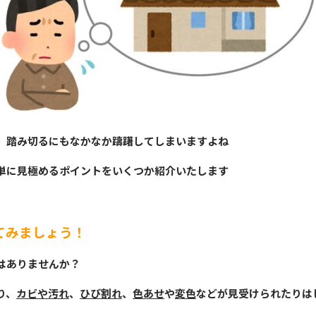
、踏み切るにもなかなか躊躇してしまいますよね
単に見極めるポイントをいくつか紹介いたします
てみましょう！
はありませんか？
り、
カビや汚れ
、
ひび割れ
、
色あせ
や
変色
などが見受けられたりは