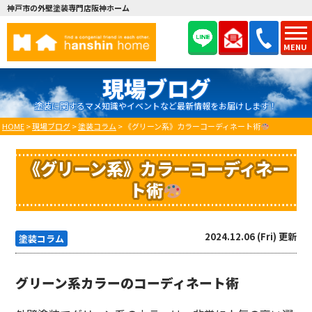
神戸市の外壁塗装専門店阪神ホーム
MENU
現場ブログ
塗装に関するマメ知識やイベントなど最新情報をお届けします！
HOME
>
現場ブログ
>
塗装コラム
>
《グリーン系》カラーコーディネート術
《グリーン系》カラーコーディネー
ト術
2024.12.06 (Fri) 更新
塗装コラム
グリーン系カラーのコーディネート術