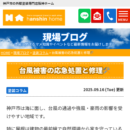
神戸市の外壁塗装専門店阪神ホーム
MENU
現場ブログ
塗装に関するマメ知識やイベントなど最新情報をお届けします！
HOME
>
現場ブログ
>
塗装コラム
>
台風被害の応急処置と修理
台風被害の応急処置と修理
2025.09.16 (Tue) 更新
塗装コラム
神戸市は海に面し、台風の通過や強風・豪雨の影響を受
けやすい地域です。
特に屋根は建物の最前線で自然環境から家を守っている