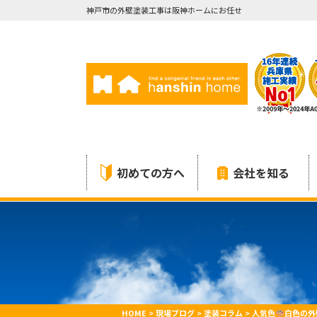
神戸市の外壁塗装工事は阪神ホームにお任せ
初めての方へ
会社を知る
HOME
>
現場ブログ
>
塗装コラム
>
人気色
白色の外