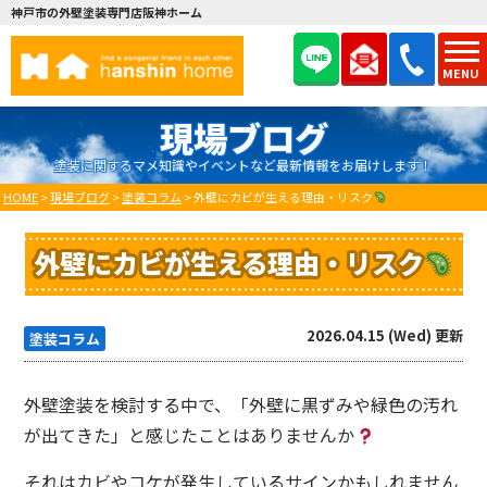
神戸市の外壁塗装専門店阪神ホーム
MENU
現場ブログ
塗装に関するマメ知識やイベントなど最新情報をお届けします！
HOME
>
現場ブログ
>
塗装コラム
>
外壁にカビが生える理由・リスク
外壁にカビが生える理由・リスク
2026.04.15 (Wed) 更新
塗装コラム
外壁塗装を検討する中で、「外壁に黒ずみや緑色の汚れ
が出てきた」と感じたことはありませんか
それはカビやコケが発生しているサインかもしれません