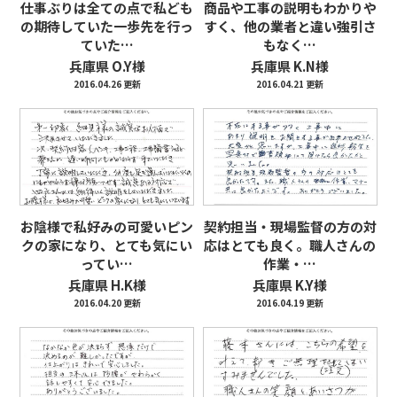
仕事ぶりは全ての点で私ども
商品や工事の説明もわかりや
の期待していた一歩先を行っ
すく、他の業者と違い強引さ
ていた…
もなく…
兵庫県 O.Y様
兵庫県 K.N様
2016.04.26 更新
2016.04.21 更新
お陰様で私好みの可愛いピン
契約担当・現場監督の方の対
クの家になり、とても気にい
応はとても良く。職人さんの
ってい…
作業・…
兵庫県 H.K様
兵庫県 K.Y様
2016.04.20 更新
2016.04.19 更新