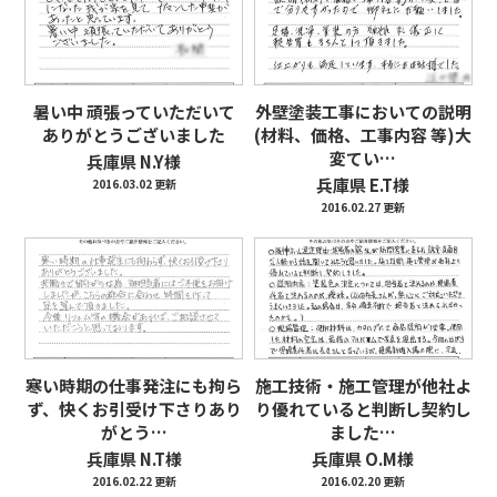
暑い中 頑張っていただいて
外壁塗装工事においての説明
ありがとうございました
(材料、価格、工事内容 等)大
変てい…
兵庫県 N.Y様
兵庫県 E.T様
2016.03.02 更新
2016.02.27 更新
寒い時期の仕事発注にも拘ら
施工技術・施工管理が他社よ
ず、快くお引受け下さりあり
り優れていると判断し契約し
がとう…
ました…
兵庫県 N.T様
兵庫県 O.M様
2016.02.22 更新
2016.02.20 更新