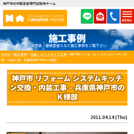
神戸市の外壁塗装専門店阪神ホーム
MENU
施工事例
外壁塗装・屋根塗替えなど施工事例をご覧下さい
HOME
>
施工事例
>
内装・エクステリア工事
>
神戸市 リフォーム システムキッチン交
換・内装工事 – 兵庫県神戸市のＫ様邸
神戸市 リフォーム システムキッチ
ン交換・内装工事 – 兵庫県神戸市の
Ｋ様邸
2011.04.14 (Thu)