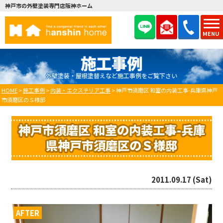
神戸市の外壁塗装専門店阪神ホーム
MENU
施工事例
外壁塗装・屋根塗替えなど施工事例をご覧下さい
HOME
>
施工事例
>
内装・エクステリア工事
>
神戸市須磨区 和室の内装工事-兵庫県神戸
市須磨区のＳ様邸
神戸市須磨区 和室の内装工事-兵庫
県神戸市須磨区のＳ様邸
2011.09.17 (Sat)
AFTER