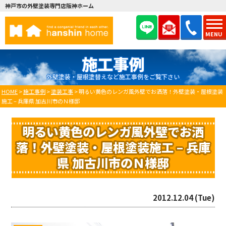
神戸市の外壁塗装専門店阪神ホーム
MENU
施工事例
外壁塗装・屋根塗替えなど施工事例をご覧下さい
HOME
>
施工事例
>
塗装工事
>
明るい黄色のレンガ風外壁でお洒落！外壁塗装・屋根塗装
施工 – 兵庫県 加古川市のＮ様邸
明るい黄色のレンガ風外壁でお洒
落！外壁塗装・屋根塗装施工 – 兵庫
県 加古川市のＮ様邸
2012.12.04 (Tue)