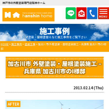
神戸市の外壁塗装専門店阪神ホーム
MENU
施工事例
外壁塗装・屋根塗替えなど施工事例をご覧下さい
HOME
>
施工事例
>
塗装工事
>
加古川市 外壁塗装・屋根塗装施工 – 兵庫県 加古川市のI様
邸
加古川市 外壁塗装・屋根塗装施工 –
兵庫県 加古川市のI様邸
2013.02.14 (Thu)
AFTER