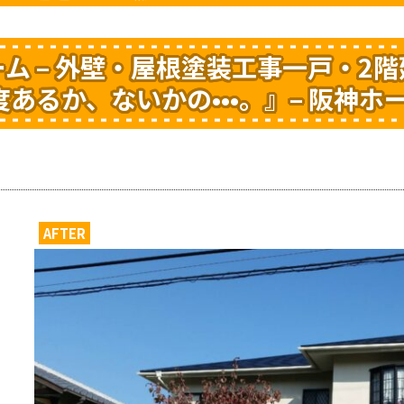
ム – 外壁・屋根塗装工事一戸・2
度あるか、ないかの•••。』– 阪神ホ
AFTER