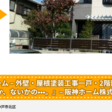
ム – 外壁・屋根塗装工事一戸・2
、ないかの•••。』– 阪神ホーム
神戸市北区