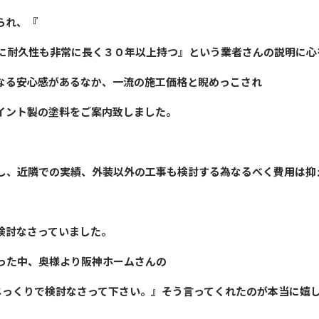
られ、『
に耐久性も非常に長く３０年以上持つ』という業者さんの説明に心
なる安心感があるなか、一流の施工価格と睨めっこされ
イント製の塗料をご案内致しました。
し、近隣での実績、外装以外の工事も検討する為なるべく費用は抑
検討なさっていました。
った中、奥様より阪神ホームさんの
じっくりで検討なさって下さい。』そう言ってくれたのが本当に嬉