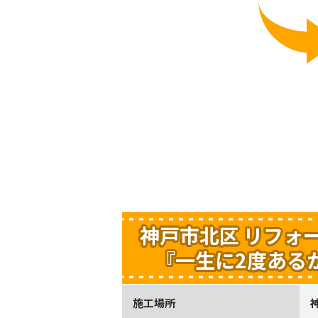
神戸市北区 リフォー
『一生に2度あるか
施工場所