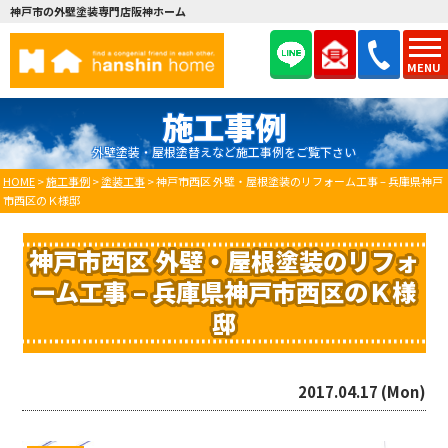
神戸市の外壁塗装専門店阪神ホーム
MENU
施工事例
外壁塗装・屋根塗替えなど施工事例をご覧下さい
HOME
>
施工事例
>
塗装工事
>
神戸市西区 外壁・屋根塗装のリフォーム工事 – 兵庫県神戸
市西区のＫ様邸
神戸市西区 外壁・屋根塗装のリフォ
ーム工事 – 兵庫県神戸市西区のＫ様
邸
2017.04.17 (Mon)