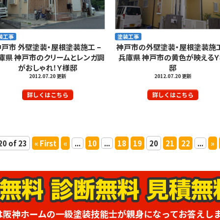
装工事
塗装工事
神戸市 外壁塗装・屋根塗装施工 –
神戸市の外壁塗装・屋根塗装施工
庫県 神戸市のクリームとレンガ調
兵庫県 神戸市の黄色が映える
がおしゃれ！Ｙ様邸
邸
2012.07.20 更新
2012.07.20 更新
詳しくはこちら
詳しくはこちら
20 of 23
« First
«
...
10
...
18
19
20
21
22
...
»
は阪神ホームの一級塗装技能士が親身になってお答えし