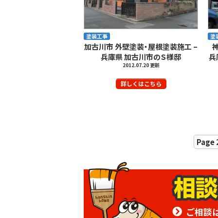
塗装工事
塗
加古川市 外壁塗装・屋根塗装施工 –
兵庫県 加古川市のＳ様邸
兵
2012.07.20 更新
詳しくはこちら
Page 
ご相談