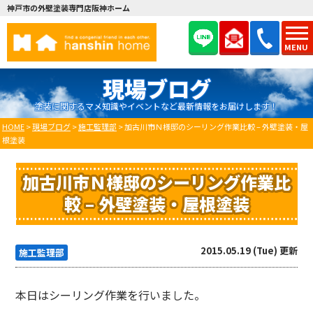
神戸市の外壁塗装専門店阪神ホーム
MENU
現場ブログ
塗装に関するマメ知識やイベントなど最新情報をお届けします！
HOME
>
現場ブログ
>
施工監理部
>
加古川市Ｎ様邸のシーリング作業比較 – 外壁塗装・屋
根塗装
加古川市Ｎ様邸のシーリング作業比
較 – 外壁塗装・屋根塗装
2015.05.19 (Tue) 更新
施工監理部
本日はシーリング作業を行いました。