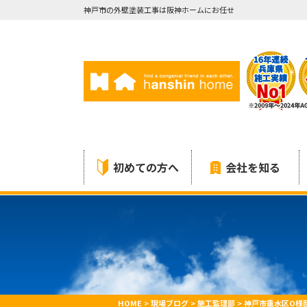
神戸市の外壁塗装工事は阪神ホームにお任せ
初めての方へ
会社を知る
HOME
>
現場ブログ
>
施工監理部
>
神戸市垂水区O様