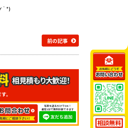
｀*)
前の記事
相見積もり大歓迎！
ます。
写真を送るだけでOK！
最短1分で無料診断できます