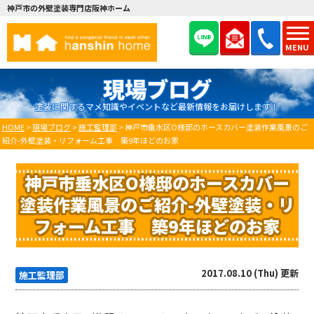
神戸市の外壁塗装専門店阪神ホーム
MENU
現場ブログ
塗装に関するマメ知識やイベントなど最新情報をお届けします！
HOME
>
現場ブログ
>
施工監理部
>
神戸市垂水区O様邸のホースカバー塗装作業風景のご
紹介-外壁塗装・リフォーム工事 築9年ほどのお家
神戸市垂水区O様邸のホースカバー
塗装作業風景のご紹介-外壁塗装・リ
フォーム工事 築9年ほどのお家
2017.08.10 (Thu) 更新
施工監理部