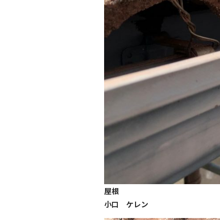
屋根
小口 ケレン