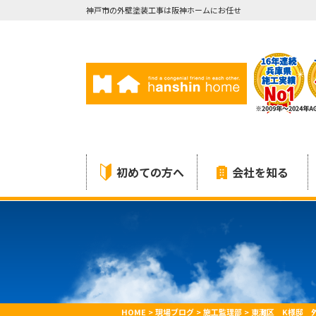
神戸市の外壁塗装工事は阪神ホームにお任せ
初めての方へ
会社を知る
HOME
>
現場ブログ
>
施工監理部
>
東灘区 K様邸 