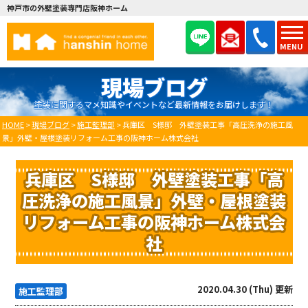
神戸市の外壁塗装専門店阪神ホーム
MENU
現場ブログ
塗装に関するマメ知識やイベントなど最新情報をお届けします！
HOME
>
現場ブログ
>
施工監理部
>
兵庫区 S様邸 外壁塗装工事「高圧洗浄の施工風
景」外壁・屋根塗装リフォーム工事の阪神ホーム株式会社
兵庫区 S様邸 外壁塗装工事「高
圧洗浄の施工風景」外壁・屋根塗装
リフォーム工事の阪神ホーム株式会
社
2020.04.30 (Thu) 更新
施工監理部