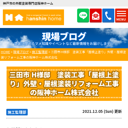
神戸市の外壁塗装専門店阪神ホーム
MENU
現場ブログ
塗装に関するマメ知識やイベントなど最新情報をお届けします！
HOME
>
現場ブログ
>
施工監理部
>
三田市 H様邸 塗装工事「屋根上塗り」外壁・屋根塗
装リフォーム工事の阪神ホーム株式会社
三田市 H様邸 塗装工事「屋根上塗
り」外壁・屋根塗装リフォーム工事
の阪神ホーム株式会社
2021.12.05 (Sun) 更新
施工監理部