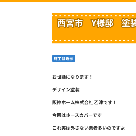
西宮市 Y様邸 塗
施工監理部
お世話になります！
デザイン塗装
阪神ホーム株式会社 乙津です！
今回はホースカバーです
これ実は
外さない業者
多いのですよ