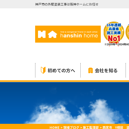
神戸市の外壁塗装工事は阪神ホームにお任せ
初めての方へ
会社を知る
HOME
>
現場ブログ
>
施工監理部
>
西宮市 Y様邸 