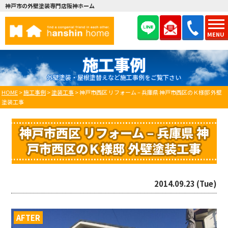
神戸市の外壁塗装専門店阪神ホーム
MENU
施工事例
外壁塗装・屋根塗替えなど施工事例をご覧下さい
HOME
>
施工事例
>
塗装工事
>
神戸市西区 リフォーム – 兵庫県 神戸市西区のＫ様邸 外壁
塗装工事
神戸市西区 リフォーム – 兵庫県 神
戸市西区のＫ様邸 外壁塗装工事
2014.09.23 (Tue)
AFTER