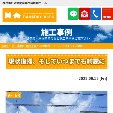
神戸市の外壁塗装専門店阪神ホーム
MENU
施工事例
外壁塗装・屋根塗替えなど施工事例をご覧下さい
HOME
>
施工事例
>
塗装工事
>
現状復帰、そしていつまでも綺麗に
現状復帰、そしていつまでも綺麗に
2022.09.16 (Fri)
AFTER