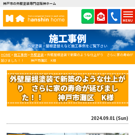
神戸市の外壁塗装専門店阪神ホーム
MENU
施工事例
外壁塗装・屋根塗替えなど施工事例をご覧下さい
HOME
>
施工事例
>
外壁塗装
>
外壁屋根塗装で新築のような仕上がり さらに家の寿命が
延びました！！ 神戸市灘区 K様
外壁屋根塗装で新築のような仕上が
り さらに家の寿命が延びまし
た！！ 神戸市灘区 K様
2024.09.01 (Sun)